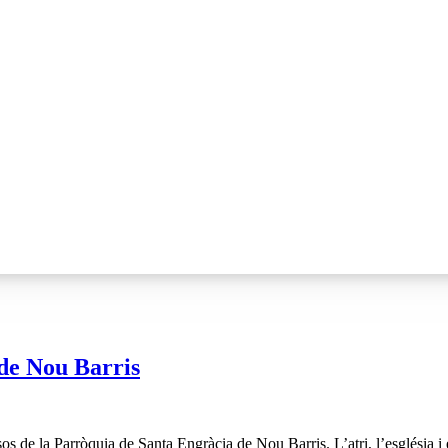
 de Nou Barris
 de la Parròquia de Santa Engràcia de Nou Barris. L’atri, l’església i el 