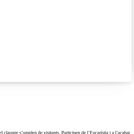
claustre s’omplen de visitants. Participen de l’Eucaristia i a l’acabat