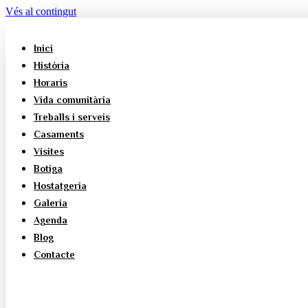
Vés al contingut
Inici
Història
Horaris
Vida comunitària
Treballs i serveis
Casaments
Visites
Botiga
Hostatgeria
Galeria
Agenda
Blog
Contacte