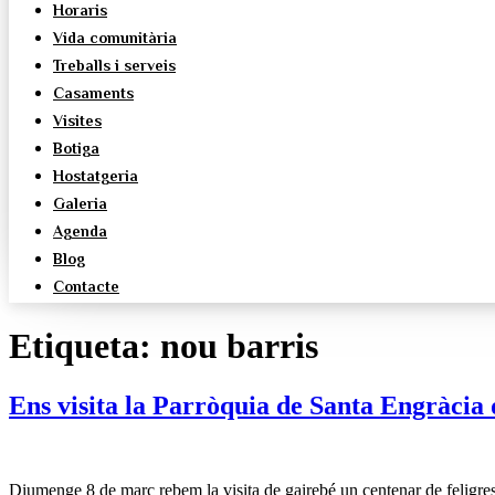
Horaris
Vida comunitària
Treballs i serveis
Casaments
Visites
Botiga
Hostatgeria
Galeria
Agenda
Blog
Contacte
Etiqueta:
nou barris
Ens visita la Parròquia de Santa Engràcia
Diumenge 8 de març rebem la visita de gairebé un centenar de feligresos