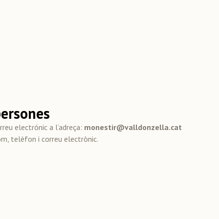
persones
rreu electrónic a l’adreça:
monestir@valldonzella.cat
m, telèfon i correu electrònic.