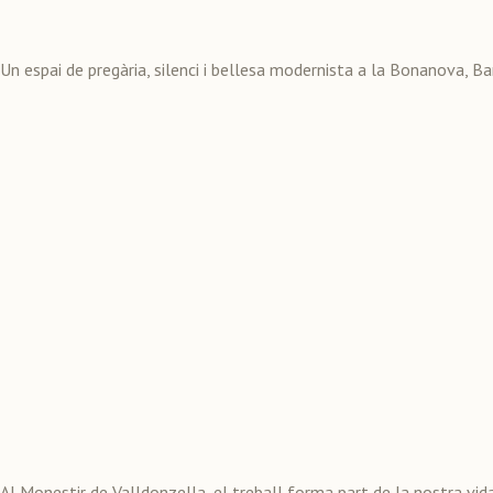
Un espai de pregària, silenci i bellesa modernista a la Bonanova, B
Al Monestir de Valldonzella, el treball forma part de la nostra vid