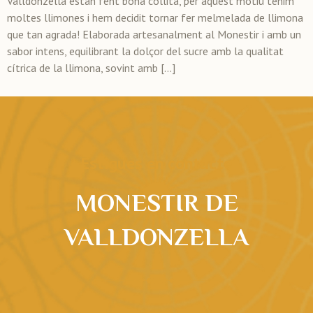
Valldonzella estan fent bona collita, per aquest motiu tenim
moltes llimones i hem decidit tornar fer melmelada de llimona
que tan agrada! Elaborada artesanalment al Monestir i amb un
sabor intens, equilibrant la dolçor del sucre amb la qualitat
cítrica de la llimona, sovint amb […]
Estigues en contacte
MONESTIR DE
VALLDONZELLA