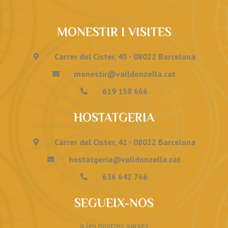
MONESTIR I VISITES
Carrer del Cister, 43 - 08022 Barcelona
monestir@valldonzella.cat
619 158 666
HOSTATGERIA
Carrer del Cister, 41 - 08022 Barcelona
hostatgeria@valldonzella.cat
636 642 766
SEGUEIX-NOS
a les nostres xarxes