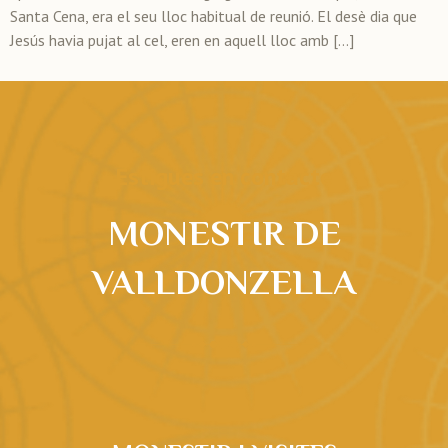
Santa Cena, era el seu lloc habitual de reunió. El desè dia que
Jesús havia pujat al cel, eren en aquell lloc amb […]
Estigues en contacte
MONESTIR DE
VALLDONZELLA