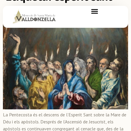
Pentecosta
La Pentecosta és el descens de l’Esperit Sant sobre la Mare de
Déu i els apòstols. Després de l’Ascensió de Jesucrist, els
apòstols es continuaven congregant al cenacle que, des de la