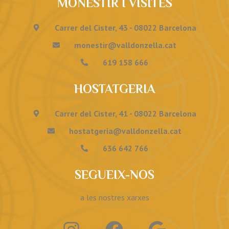
MONESTIR I VISITES
Carrer del Cister, 43 - 08022 Barcelona
monestir@valldonzella.cat
619 158 666
HOSTATGERIA
Carrer del Cister, 41 - 08022 Barcelona
hostatgeria@valldonzella.cat
636 642 766
SEGUEIX-NOS
a les nostres xarxes