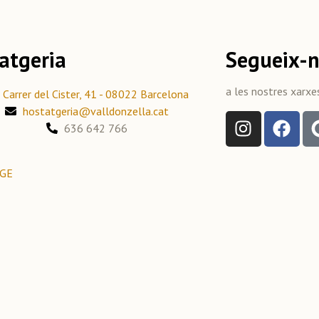
atgeria
Segueix-
a les nostres xarxe
Carrer del Cister, 41 - 08022 Barcelona
hostatgeria@valldonzella.cat
636 642 766
GE