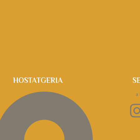
HOSTATGERIA
S
a 