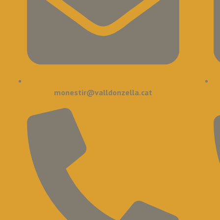
monestir@valldonzella.cat