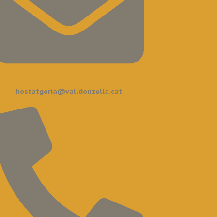
hostatgeria@valldonzella.cat