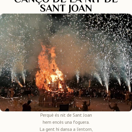
SANT JOAN
Perquè és nit de Sant Joan
hem encès una foguera.
La gent hi dansa a l’entorn,