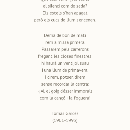
el silenci com de seda?
Els estels s’han apagat
però els cucs de llum s’encenen.
Demà de bon de matí
irem a missa primera.
Passarem pels carrerons
fregant les closes finestres,
hi haurà un ventijol suau
i una llum de primavera.
I direm, potser, direm
sense recordar la centra:
-¡Ai, el goig d’ésser immorals
com la cançó i la foguera!
Tomàs Garcés
(1901-1993)