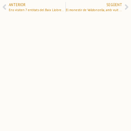
ANTERIOR
SEGÜENT
Ens visiten 7 entitats del Baix Llobregat que recuperen la història de Valldonzella a Collserola
El monestir de Valldonzella, amb vuit segles a l’esquena, cau a trossos