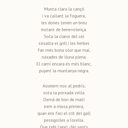
Munta clara la cançó
i va callant la foguera,
les dones tenen un breu
instant de benevolença.
Sota la claror del cel
s’exalta el grill i les herbes
fan més bona olor que mai,
ruixades de lluna plena.
El camí encara és més blanc,
pujant la muntanya negra.
Asseiem-nos al pedrís,
sota la porxada vella.
Demà de bon de matí
irem a missa primera,
quan ens faci el crit del gall
pessigolles a l’orella.
Que tebi l’aire! ¿No sents